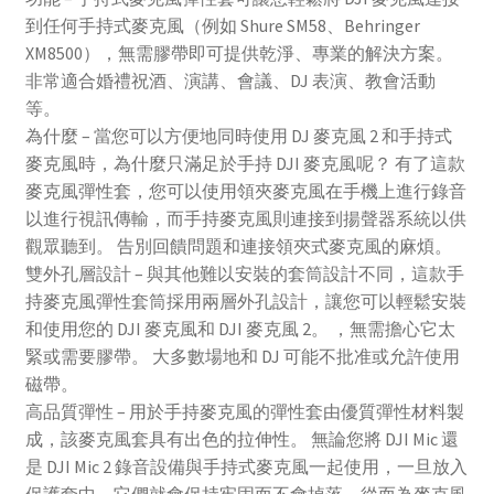
到任何手持式麥克風（例如 Shure SM58、Behringer
XM8500），無需膠帶即可提供乾淨、專業的解決方案。
非常適合婚禮祝酒、演講、會議、DJ 表演、教會活動
等。
為什麼 – 當您可以方便地同時使用 DJ 麥克風 2 和手持式
麥克風時，為什麼只滿足於手持 DJI 麥克風呢？ 有了這款
麥克風彈性套，您可以使用領夾麥克風在手機上進行錄音
以進行視訊傳輸，而手持麥克風則連接到揚聲器系統以供
觀眾聽到。 告別回饋問題和連接領夾式麥克風的麻煩。
雙外孔層設計 – 與其他難以安裝的套筒設計不同，這款手
持麥克風彈性套筒採用兩層外孔設計，讓您可以輕鬆安裝
和使用您的 DJI 麥克風和 DJI 麥克風 2。 ，無需擔心它太
緊或需要膠帶。 大多數場地和 DJ 可能不批准或允許使用
磁帶。
高品質彈性 – 用於手持麥克風的彈性套由優質彈性材料製
成，該麥克風套具有出色的拉伸性。 無論您將 DJI Mic 還
是 DJI Mic 2 錄音設備與手持式麥克風一起使用，一旦放入