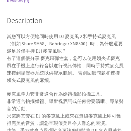
Reviews (0)
Description
當您可以方便地同時使用 DJ 麥克風 2 和手持式麥克風
（例如 Shure SM58、Behringer XM8500）時，為什麼還要
滿足於僅手持 DJI 麥克風呢？
有了這個
優分享
麥克風彈性套，您可以使用領夾式麥克
風在手機上進行錄音以進行視訊傳輸，同時手持式麥克風
連接到揚聲器系統以供觀眾聽到。 告別回饋問題和連接
領夾式麥克風的麻煩。
麥克風彈力套非常適合作為婚禮攝影拍攝工具。
非常適合拍攝婚禮、舉辦祝酒詞或任何需要清晰、專業聲
音的活動。
只需將其套在 DJ 的麥克風上或夾在無線麥克風上即可獲
得完美的音質，讓您呈現優美且令人難忘的表演。
功能 – 手持式麥克風彈性套可讓您輕鬆將 DJI 麥克風連接