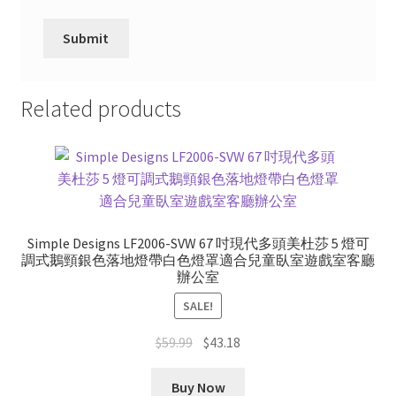
Related products
Simple Designs LF2006-SVW 67 吋現代多頭美杜莎 5 燈可
調式鵝頸銀色落地燈帶白色燈罩適合兒童臥室遊戲室客廳
辦公室
SALE!
Original
Current
$
59.99
$
43.18
price
price
was:
is:
Buy Now