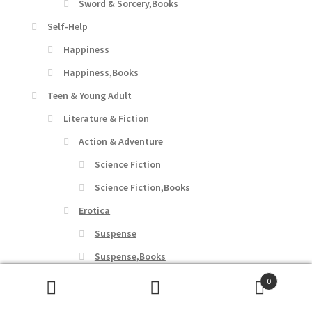
Sword & Sorcery,Books
Self-Help
Happiness
Happiness,Books
Teen & Young Adult
Literature & Fiction
Action & Adventure
Science Fiction
Science Fiction,Books
Erotica
Suspense
Suspense,Books
Genre Fiction
0
Search
Search
Coming of Age