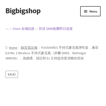
Bigbigshop
Skip
Skip
Menu
to
to
navigation
content
Home
--- ---
Ztore 全城抗疫
---
百佳 $600免費即日送貨
Cart
Checkout
Home
錄音室設備
YOUSHARES 手持式麥克風彈性套，兼容
DJI Mic 2 Wireless 手持式麥克風（舒爾 SM58、Behringer
XM8500），為婚禮、採訪和 DJ 主持提供更清晰的音頻
My account
Privacy Policy
SALE!
Sample Page
Terms of Service