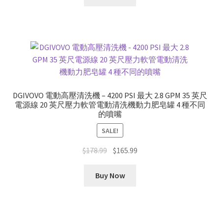
$59.99.
$43.18.
DGIVOVO 電動高壓清洗機 – 4200 PSI 最大 2.8 GPM 35 英尺
電源線 20 英尺壓力軟管電動清洗機動力肥皂罐 4 種不同
的噴嘴
SALE!
Original
Current
$
178.99
$
165.99
price
price
was:
is:
Buy Now
$178.99.
$165.99.