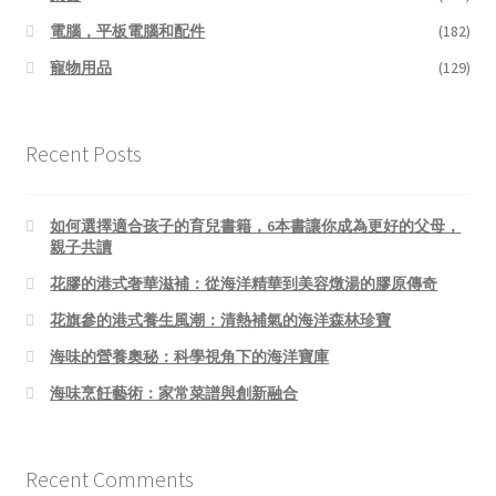
電腦，平板電腦和配件
(182)
寵物用品
(129)
Recent Posts
如何選擇適合孩子的育兒書籍，6本書讓你成為更好的父母，
親子共讀
花膠的港式奢華滋補：從海洋精華到美容燉湯的膠原傳奇
花旗參的港式養生風潮：清熱補氣的海洋森林珍寶
海味的營養奧秘：科學視角下的海洋寶庫
海味烹飪藝術：家常菜譜與創新融合
Recent Comments