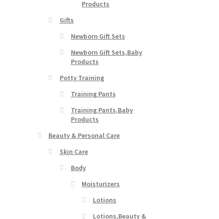
Products
Gifts
Newborn Gift Sets
Newborn Gift Sets,Baby
Products
Potty Training
Training Pants
Training Pants,Baby
Products
Beauty & Personal Care
Skin Care
Body
Moisturizers
Lotions
Lotions,Beauty &