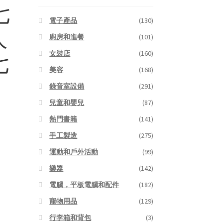
三七
電子產品
(130)
人
廚房和進餐
(101)
女裝店
(160)
七
美容
(168)
，
錄音室設備
(291)
兒童和嬰兒
(87)
熱門書籍
(141)
手工製造
(275)
運動和戶外活動
(99)
樂器
(142)
電腦，平板電腦和配件
(182)
寵物用品
(129)
行李箱和背包
(3)