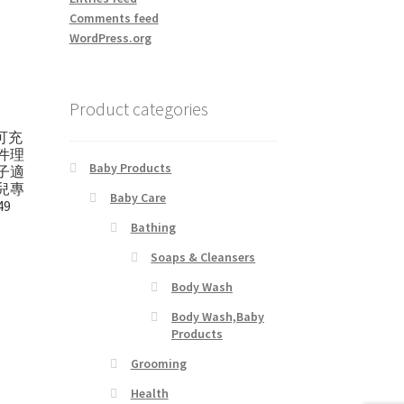
Comments feed
WordPress.org
Product categories
繩可充
件理
Baby Products
子適
兒專
Baby Care
9
Bathing
Soaps & Cleansers
t
Body Wash
Body Wash,Baby
Products
Grooming
Health