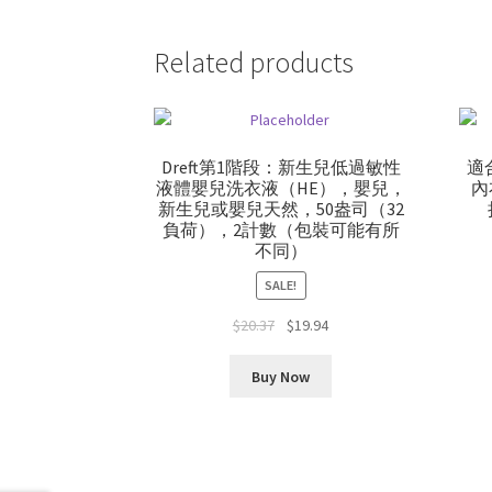
Related products
Dreft第1階段：新生兒低過敏性
適
液體嬰兒洗衣液（HE），嬰兒，
內
新生兒或嬰兒天然，50盎司（32
負荷），2計數（包裝可能有所
不同）
SALE!
Original
Current
$
20.37
$
19.94
price
price
was:
is:
Buy Now
$20.37.
$19.94.