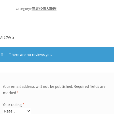
Category:
健康和個人護理
views
There are no reviews yet.
Your email address will not be published.
Required fields are
marked
*
Your rating
*