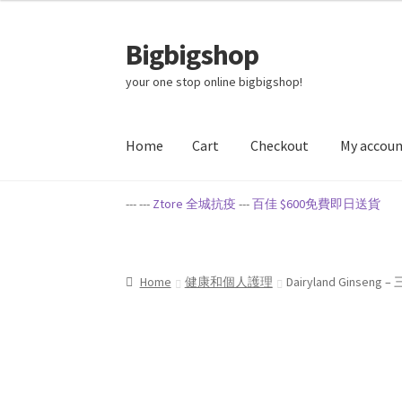
Bigbigshop
Skip
Skip
to
to
your one stop online bigbigshop!
navigation
content
Home
Cart
Checkout
My accou
Home
Cart
Checkout
My account
Privacy Poli
--- ---
Ztore 全城抗疫
---
百佳 $600免費即日送貨
Home
健康和個人護理
Dairyland Gin