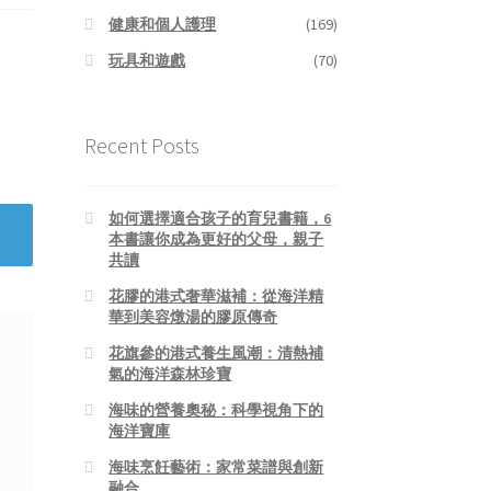
健康和個人護理
(169)
玩具和遊戲
(70)
Recent Posts
如何選擇適合孩子的育兒書籍，6
本書讓你成為更好的父母，親子
共讀
花膠的港式奢華滋補：從海洋精
華到美容燉湯的膠原傳奇
花旗參的港式養生風潮：清熱補
氣的海洋森林珍寶
海味的營養奧秘：科學視角下的
海洋寶庫
海味烹飪藝術：家常菜譜與創新
融合