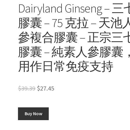
Dairyland Ginseng – 
膠囊 – 75 克拉 – 天池
參複合膠囊 – 正宗三
膠囊 – 純素人參膠囊
用作日常免疫支持
Original
Current
$
39.39
$
27.45
price
price
was:
is:
Buy Now
$39.39.
$27.45.