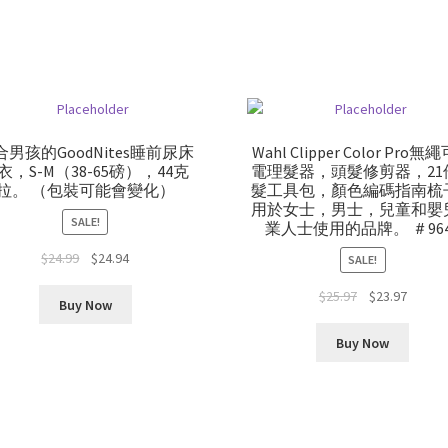
合男孩的GoodNites睡前尿床
Wahl Clipper Color Pro無
衣，S-M（38-65磅），44克
電理髮器，頭髮修剪器，21
拉。 （包裝可能會變化）
髮工具包，顏色編碼指南梳
用於女士，男士，兒童和嬰
SALE!
業人士使用的品牌。 ＃964
Original
Current
$
24.99
$
24.94
SALE!
price
price
Original
Curren
$
25.97
$
23.97
was:
is:
Buy Now
price
price
$24.99.
$24.94.
was:
is:
Buy Now
$25.97.
$23.97.