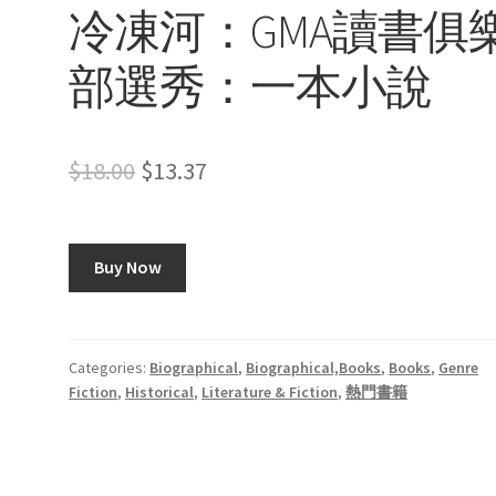
冷凍河：GMA讀書俱
部選秀：一本小說
Original
Current
$
18.00
$
13.37
price
price
was:
is:
Buy Now
$18.00.
$13.37.
Categories:
Biographical
,
Biographical,Books
,
Books
,
Genre
Fiction
,
Historical
,
Literature & Fiction
,
熱門書籍