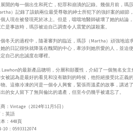
中展開的每一個出生和死亡，犯罪和崩潰的記錄。幾個月前，瑪
artha）記錄了該鎮兩位最受尊敬的紳士所犯下的強奸案的細節
一個人現在被發現死於冰上。但是，噹噹地醫師破壞了她的結論
死亡是事故時，瑪莎被迫自己調查令人震驚的謀殺案。
個冬天的過程中，隨著審判的臨近，瑪莎（Martha）頑強地追
。她的日記很快就降落在醜聞的中心，牽涉到她所愛的人，並迫
決定自己的忠誠度在哪裡。
iel Lawhon的最新產品聰明，分層和顛覆性，介紹了一個無名女主
婦女被認為是最好的看見和沒有聽到的時候，他拒絕接受比正義
事物。這條冷凍的河是一個令人興奮，緊張而溫柔的故事，講述
傑出的女人留下了無與倫比的遺產，但至今仍幾乎被遺忘了。
商：Vintage（2024年11月5日）
言：英語
本：448頁
N-10：0593312074