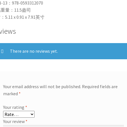
N-13：978-0593312070
重量：11.5盎司
5.11 x 0.91 x 7.91英寸
views
There are no reviews yet.
Your email address will not be published.
Required fields are
marked
*
Your rating
*
Your review
*