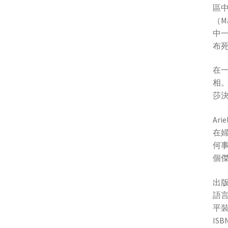
區
（M
中
布
在一
相
莎
Ar
在
何
個
出版
語
平裝
ISB