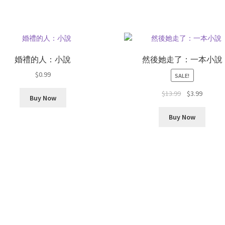
婚禮的人：小說
然後她走了：一本小說
$
0.99
SALE!
Original
Current
$
13.99
$
3.99
Buy Now
price
price
was:
is:
Buy Now
$13.99.
$3.99.