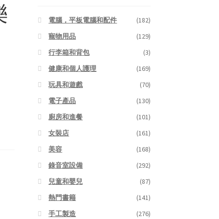
樂
電腦，平板電腦和配件
(182)
寵物用品
(129)
行李箱和背包
(3)
健康和個人護理
(169)
玩具和遊戲
(70)
電子產品
(130)
廚房和進餐
(101)
女裝店
(161)
美容
(168)
錄音室設備
(292)
兒童和嬰兒
(87)
熱門書籍
(141)
手工製造
(276)