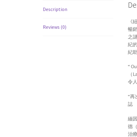
De
Description
《紐
Reviews (0)
暢銷
之謎
紀的
紀
“ 
（L
令人
“再
誌
緬因
德（
治