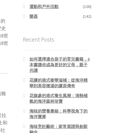
運動和戶外活動
(100)
樂器
(142)
》的
歷史
18世
Recent Posts
18世
如何選擇適合孩子的育兒書籍，6
本書讓你成為更好的父母，親子
共讀
……
花膠的港式奢華滋補：從海洋精
華到美容燉湯的膠原傳奇
類雜
花旗參的港式養生風潮：清熱補
氣的海洋森林珍寶
海味的營養奧秘：科學視角下的
巴拉
海洋寶庫
士和
海味烹飪藝術：家常菜譜與創新
的社
融合