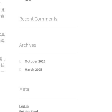
莎
，其
，宣
Recent Comments
求真
使瑪
Archives
角，
October 2025
的任
March 2025
了一
Meta
Log in
Entries feed