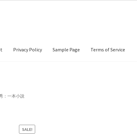
nt
Privacy Policy
Sample Page
Terms of Service
cy
Sample Page
Terms of Service
選秀：一本小說
SALE!