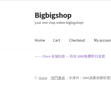
Bigbigshop
Skip
Skip
to
to
your one stop online bigbigshop!
navigation
content
Home
Cart
Checkout
My accou
Home
Cart
Checkout
My account
Privacy Poli
--- ---
Ztore 全城抗疫
---
百佳 $600免費即日送貨
Home
熱門書籍
冷凍河：GMA讀書俱樂部