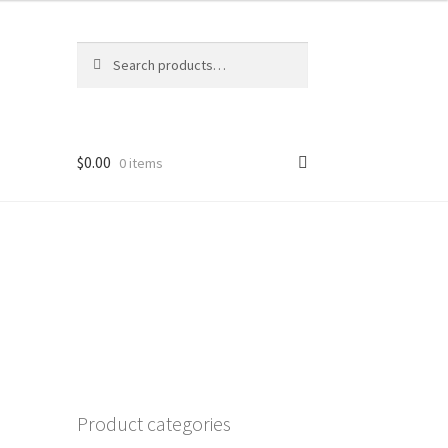
Search
Search
for:
$
0.00
0 items
Product categories