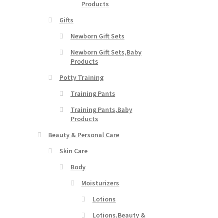
Products
Gifts
Newborn Gift Sets
Newborn Gift Sets,Baby
Products
Potty Training
Training Pants
Training Pants,Baby
Products
Beauty & Personal Care
Skin Care
Body
Moisturizers
Lotions
Lotions,Beauty &