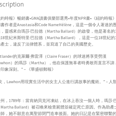
scription
約時報》暢銷書•GMA讀書俱樂部選秀•年度NPR書•《紐約時報
書作者是Anastasia和Code NameHélène，這是一個令人著迷的
，靈感來自瑪莎·巴拉德（Martha Ballard）的啟發，他是著名的
18世紀米斯特里·巴拉德（Martha Ballard），這是一位18世紀的
助產士，違反了法律體系，並寫道了自己的美國歷史。
Outlander的克萊爾·弗雷澤（Claire Fraser）的球迷將享受勞漢
awhon）的瑪莎（Martha），他在保護無辜者時勇敢而直言不諱
印象深刻。” – 《華盛頓郵報》
次，Lawhon用現實生活中的女主人公進行講故事的魔術。” – 人
州，1789年：當肯納貝克河凍結，在冰上吞沒一個人時，瑪莎·
Martha Ballard）被召喚來檢查屍體並確定死亡原因。作為助產
療師，她不願意在萬聖節閉門造車後面。她的日記是在緊密聯繫